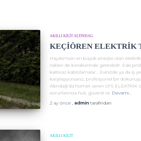
AKILLI KİLİT ALTINDAG
KEÇİÖREN ELEKTRİK 
Hayatımızın en büyük enerjisi olan elektr
riskleri de beraberinde getirebilir. Eski priz
kalitesiz kablolamalar… Evinizde ya da iş ye
karşılaşıyorsanız, profesyonel bir dokunu
Altındağ’da hizmet veren SFS ELEKTRİK olar
sorunlarınıza hızlı, güvenli ve
Devamı…
2 ay
önce
,
admin
tarafından
AKILLI KİLİT