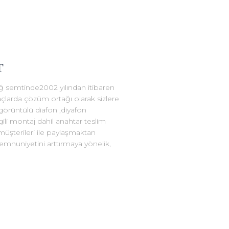
T
ağ semtinde2002 yılından itibaren
tiyaçlarda çözüm ortağı olarak sizlere
görüntülü diafon ,diyafon
ilgili montaj dahil anahtar teslim
müşterileri ile paylaşmaktan
mnuniyetini arttırmaya yönelik,