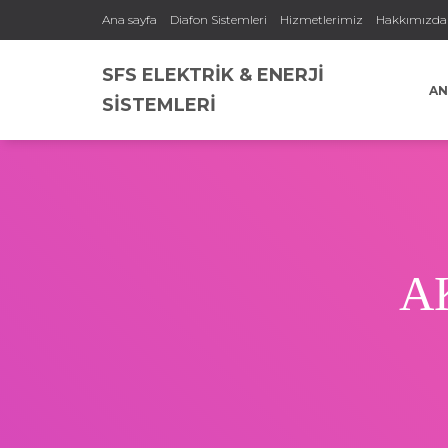
Ana sayfa
Diafon Sistemleri
Hizmetlerimiz
Hakkımızda
SFS ELEKTRİK & ENERJİ
AN
SİSTEMLERİ
A