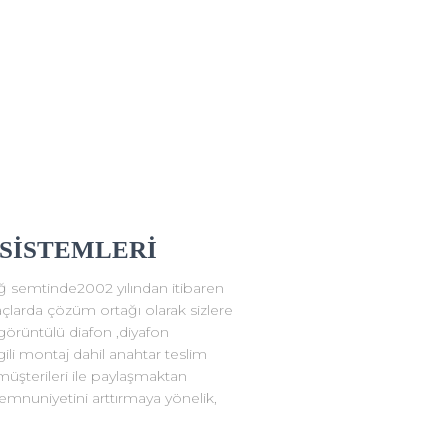
 SİSTEMLERİ
ağ semtinde2002 yılından itibaren
tiyaçlarda çözüm ortağı olarak sizlere
görüntülü diafon ,diyafon
ilgili montaj dahil anahtar teslim
müşterileri ile paylaşmaktan
mnuniyetini arttırmaya yönelik,