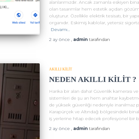
alanlarımızdır. Ancak zamanla eskiyen bina
olan tasarımlar hem estetik açıdan gözüm
oluşturur. Özellikle elektrik tesisatı, bir
organıdır. Eskimiş kablolar, yetersiz sigort
Devamı…
2 ay
önce
,
admin
tarafından
AKILLI KİLİT
NEDEN AKILLI KİLİT ?
Harika bir alan daha! Güvenlik kamerası ve g
sistemleri de şu an hem anahtar kaybet
de yüksek güvenliği nedeniyle inanılmaz pop
Karapürçek ve Altındağ bölgesindeki binala
iş yerlerine hitap edecek profesyonel bir 
2 ay
önce
,
admin
tarafından