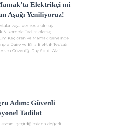
Mamak’ta Elektrikçi mi
an Aşağı Yeniliyoruz!
sigortalar veya demode olmuş
ik & Komple Tadilat olarak;
 tüm Keçiören ve Mamak genelinde
omple Daire ve Bina Elektrik Tesisatı
Akım Güvenliği Ray Spot, Gizli
ğru Adım: Güvenli
syonel Tadilat
kısmını geçirdiğimiz en değerli