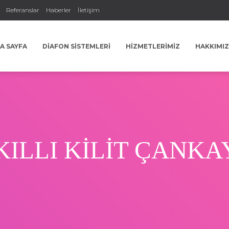
Referanslar
Haberler
İletişim
A SAYFA
DIAFON SISTEMLERI
HIZMETLERIMIZ
HAKKIMI
KILLI KİLİT ÇANKA