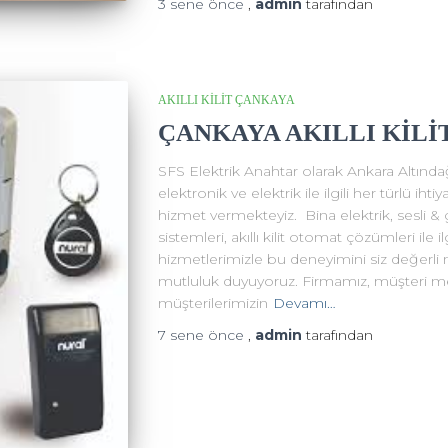
3 sene
önce
,
admin
tarafından
AKILLI KİLİT ÇANKAYA
ÇANKAYA AKILLI KİLİ
SFS Elektrik Anahtar olarak Ankara Altınd
elektronik ve elektrik ile ilgili her türlü ih
hizmet vermekteyiz. Bina elektrik, sesli & 
sistemleri, akıllı kilit otomat çözümleri ile 
hizmetlerimizle bu deneyimini siz değerli 
mutluluk duyuyoruz. Firmamız, müşteri me
müşterilerimizin
Devamı…
7 sene
önce
,
admin
tarafından