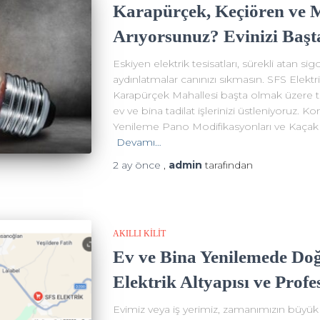
Karapürçek, Keçiören ve 
Arıyorsunuz? Evinizi Başt
Eskiyen elektrik tesisatları, sürekli atan 
aydınlatmalar canınızı sıkmasın. SFS Elektr
Karapürçek Mahallesi başta olmak üzere
ev ve bina tadilat işlerinizi üstleniyoruz. K
Yenileme Pano Modifikasyonları ve Kaçak 
Devamı…
2 ay
önce
,
admin
tarafından
AKILLI KİLİT
Ev ve Bina Yenilemede Do
Elektrik Altyapısı ve Profe
Evimiz veya iş yerimiz, zamanımızın büyük 