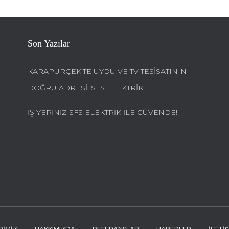
Son Yazılar
KARAPÜRÇEK’TE UYDU VE TV TESISATININ
DOĞRU ADRESI: SFS ELEKTRİK
İŞ YERINIZ SFS ELEKTRİK ILE GÜVENDE!