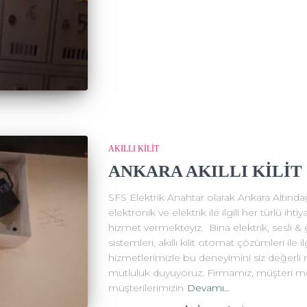
AKILLI KİLİT
ANKARA AKILLI KİLİT
SFS Elektrik Anahtar olarak Ankara Altınd
elektronik ve elektrik ile ilgili her türlü ih
hizmet vermekteyiz. Bina elektrik, sesli & 
sistemleri, akıllı kilit otomat çözümleri ile 
hizmetlerimizle bu deneyimini siz değerli 
mutluluk duyuyoruz. Firmamız, müşteri me
müşterilerimizin
Devamı…