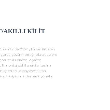
/AKILLI KİLİT
ağ semtinde2002 yılından itibaren
tiyaçlarda çözüm ortağı olarak sizlere
görüntülü diafon ,diyafon
ilgili montaj dahil anahtar teslim
müşterileri ile paylaşmaktan
mnuniyetini arttırmaya yönelik,