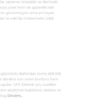
lar, yıpranan tesisatlar ve demode
üzü yorar hem de güvenlik riski
 yapının görünmeyen ama en hayati
alar ve eski tip malzemeler ciddi
örüntülü diafondan sonra akıllı kilit
me derdine son veren konforu hem
üler. SFS Elektrik için, özellikle
rın apartman kapılarına, sitelere ve
blog
Devamı…